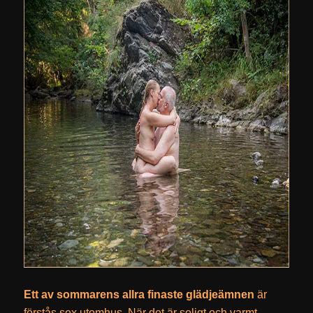
Ett av sommarens allra finaste glädjeämnen
är
förstås sex utomhus. När det är soligt och varmt