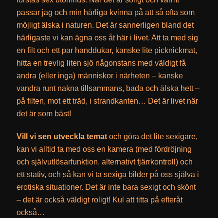
passar jag och min härliga kvinna på att så ofta som
möjligt älska i naturen. Det är sannerligen bland det
härligaste vi kan ägna oss åt här i livet. Att ta med sig
en filt och ett par handdukar, kanske lite picknickmat,
hitta en trevlig liten sjö någonstans med väldigt få
andra (eller inga) människor i närheten – kanske
vandra runt nakna tillsammans, bada och älska hett –
på filten, mot ett träd, i strandkanten… Det är livet när
det är som bäst!
Vill vi sen utveckla temat
och göra det lite sexigare,
kan vi alltid ta med oss en kamera (med fördröjning
och självutlösarfunktion, alternativt fjärrkontroll) och
ett stativ, och så kan vi ta sexiga bilder på oss själva i
erotiska situationer. Det är inte bara sexigt och skönt
– det är också väldigt roligt! Kul att titta på efteråt
också…