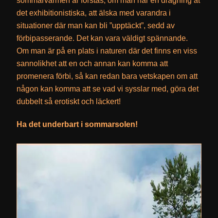
sommarvärmen är förstås, om man har en dragning åt
det exhibitionistiska, att älska med varandra i
situationer där man kan bli ”upptäckt”, sedd av
förbipasserande. Det kan vara väldigt spännande.
Om man är på en plats i naturen där det finns en viss
sannolikhet att en och annan kan komma att
promenera förbi, så kan redan bara vetskapen om att
någon kan komma att se vad vi sysslar med, göra det
dubbelt så erotiskt och läckert!
Ha det underbart i sommarsolen!