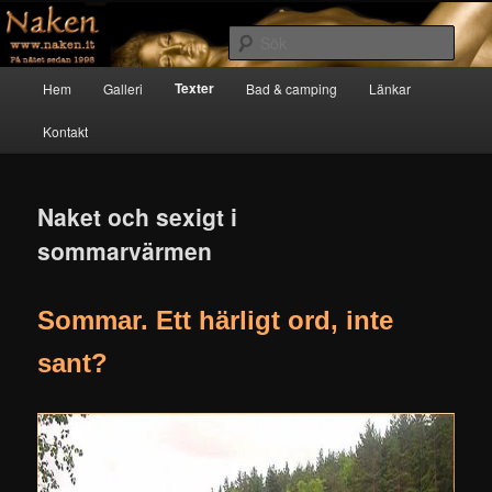
Hoppa
till
Sök
primärt
Huvudmeny
innehåll
Texter
Naken
Hem
Galleri
Bad & camping
Länkar
Kontakt
Naket och sexigt i
sommarvärmen
Sommar. Ett härligt ord, inte
sant?