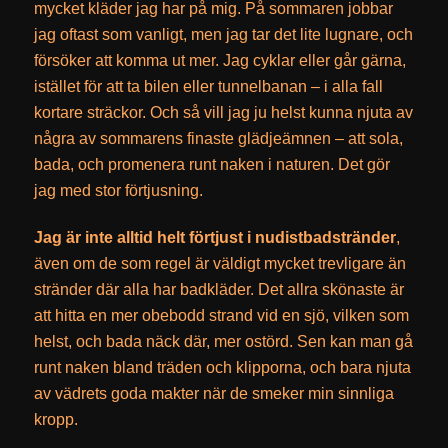
mycket kläder jag har på mig. På sommaren jobbar
jag oftast som vanligt, men jag tar det lite lugnare, och
försöker att komma ut mer. Jag cyklar eller går gärna,
istället för att ta bilen eller tunnelbanan – i alla fall
kortare sträckor. Och så vill jag ju helst kunna njuta av
några av sommarens finaste glädjeämnen – att sola,
bada, och promenera runt naken i naturen. Det gör
jag med stor förtjusning.
Jag är inte alltid helt förtjust i nudistbadstränder
,
även om de som regel är väldigt mycket trevligare än
stränder där alla har badkläder. Det allra skönaste är
att hitta en mer obebodd strand vid en sjö, vilken som
helst, och bada näck där, mer ostörd. Sen kan man gå
runt naken bland träden och klipporna, och bara njuta
av vädrets goda makter när de smeker min sinnliga
kropp.