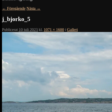
← Föregående
Nästa →
j_bjorko_5
Publicerat
10 juli 2023
kl.
1071 × 1600
i
Galleri