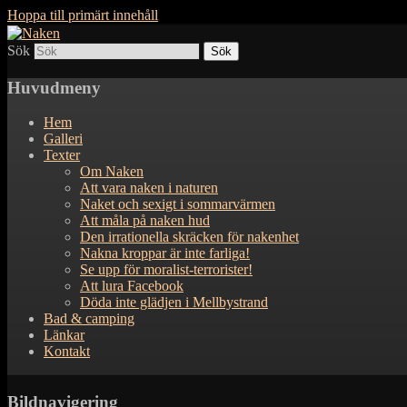
Hoppa till primärt innehåll
Sök
Naken
Huvudmeny
Hem
Galleri
Texter
Om Naken
Att vara naken i naturen
Naket och sexigt i sommarvärmen
Att måla på naken hud
Den irrationella skräcken för nakenhet
Nakna kroppar är inte farliga!
Se upp för moralist-terrorister!
Att lura Facebook
Döda inte glädjen i Mellbystrand
Bad & camping
Länkar
Kontakt
Bildnavigering